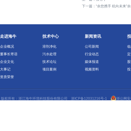
下一篇：
“余您携手 杭向未来
走进海牛
技术中心
新闻资讯
企业概况
溶剂净化
公司新闻
临
董事长寄语
污水处理
行业动态
定
企业文化
技术论坛
媒体报道
股
大事记
项目案例
视频资料
投
资质荣誉
版权所有：浙江
海牛环境
科技股份有限公司
浙ICP备12031216号-1
浙公网安备 