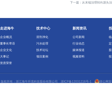
下一篇：
从末端治理转向源头治
走进海牛
技术中心
新闻资讯
企业概况
溶剂净化
公司新闻
临
董事长寄语
污水处理
行业动态
定
企业文化
技术论坛
媒体报道
股
大事记
项目案例
视频资料
投
资质荣誉
版权所有：浙江
海牛环境
科技股份有限公司
浙ICP备12031216号-1
浙公网安备 