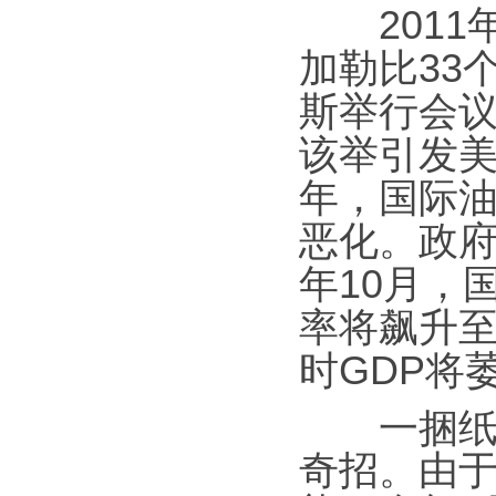
2011年
加勒比33
斯举行会
该举引发美
年，国际
恶化。政
年10月，
率将飙升至1
时GDP将
一捆纸币
奇招。由